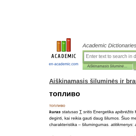
Academic Dictionarie
en-academic.com
Aiškinamasis šiluminės ir branduolinės technikos terminų žodynas
Aiškinamasis šiluminės ir br
топливо
топливо
kuras
statusas
T
sritis
Energetika
apibrėžtis
deginti
,
kai
reikia
gauti
daug
šilumos
.
Šiuo
me
charakteristika
–
šilumingumas
.
atitikmenys
: