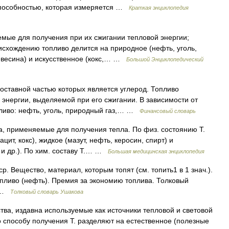
способностью, которая измеряется …
Краткая энциклопедия
ые для получения при их сжигании тепловой энергии;
исхождению топливо делится на природное (нефть, уголь,
евесина) и искусственное (кокс,… …
Большой Энциклопедический
оставной частью которых является углерод. Топливо
энергии, выделяемой при его сжигании. В зависимости от
ливо: нефть, уголь, природный газ,… …
Финансовый словарь
 применяемые для получения тепла. По физ. состоянию Т.
цит, кокс), жидкое (мазут, нефть, керосин, спирт) и
з и др.). По хим. составу Т.… …
Большая медицинская энциклопедия
. Вещество, материал, которым топят (см. топить1 в 1 знач.).
опливо (нефть). Премия за экономию топлива. Толковый
0 …
Толковый словарь Ушакова
ва, издавна используемые как источники тепловой и световой
По способу получения Т. разделяют на естественное (полезные