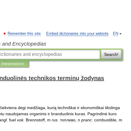
Remember this site
Embed dictionaries into your website
EN
s and Encyclopedias
Search!
Interpretations
anduolinės technikos terminų žodynas
Kiekviena
degi
medžiaga
,
kurią
techniškai
ir
ekonomiškai
tikslinga
tu
naudojamas
organinis
ir
branduolinis
kuras
.
Pagrindinė
kuro
angl
.
fuel
vok
.
Brennstoff
,
m
rus
.
топливо
,
n
pranc
.
combustible
,
m