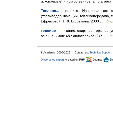
ископаемые) и искусственное, а по агре
Топливо...
— топливо... Начальная часть 
(топливодобывающий, топливопередача, то
Ефремовой. Т. Ф. Ефремова. 2000 …
Совр
топливо
— питание, спиртное, горючее, уг
во синонимов: 48 • авиатопливо (2) • …
Сл
© Academic, 2000-2026
Contact us:
Technical Support
,
Dictionaries export
, created on PHP,
Joomla,
Dr