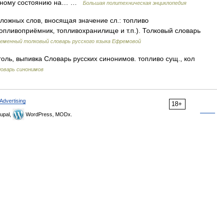
гатному состоянию на… …
Большая политехническая энциклопедия
сложных слов, вносящая значение сл.: топливо
пливоприёмник, топливохранилище и т.п.). Толковый словарь
еменный толковый словарь русского языка Ефремовой
оль, выпивка Словарь русских синонимов. топливо сущ., кол
оварь синонимов
Advertising
18+
upal,
WordPress, MODx.