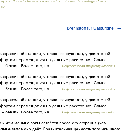
odynas
-
Kauno
technologijos
universitetas
. –
Kaunas:
Technologija
.
Petras
004
.
Brennstoff für Gasturbine
заправочной станции, утоляют вечную жажду двигателей,
омфортом перемещаться на дальние расстояния. Самое
а – бензин. Более того, на… …
Нефтегазовая микроэнциклопедия
заправочной станции, утоляют вечную жажду двигателей,
омфортом перемещаться на дальние расстояния. Самое
а – бензин. Более того, на… …
Нефтегазовая микроэнциклопедия
заправочной станции, утоляют вечную жажду двигателей,
омфортом перемещаться на дальние расстояния. Самое
а – бензин. Более того, на… …
Нефтегазовая микроэнциклопедия
и чем меньше золы остаётся после его сгорания (чем
льше тепла оно даёт. Сравнительная ценность того или иного