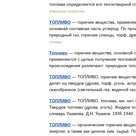
топлива определяется его теплотворной 
домашнего хозяйства
ТОПЛИВО
— горючие вещества, применяем
основная составная часть углерод. По про
природный газ, горючие сланцы, торф, др
словарь
Топливо
— горючие вещества, основной с
применяются с целью получения тепловой 
происхождения различают: природное топ
ТОПЛИВО
— ТОПЛИВО, горючие вещества,
делят на твердое (дрова, торф, уголь, антра
газообразное (светильный газ, водяной га
ТОПЛИВО
— ТОПЛИВО, топлива, мн. нет, ср
Твердое топливо (дрова, уголь). Жидкое т
словарь Ушакова. Д.Н. Ушаков. 1935 194
ТОПЛИВО
— органические горючие вещест
энергии, а также как ценное хим. сырьё. 