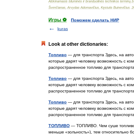
Aiškinamasis
šiluminės
ir
branduolinės
technikos
terminų
ž
Švenčianas
,
Arvydas
Adomavičius
,
Kęstutis
Buinevičius
.
2
Игры ⚽
Поможем сделать НИР
kuras
Look at other dictionaries:
Топливо
— для транспорта Здесь, на авто
которые дарят человеку возможность с к
распространенное топливо для транспорт
Топливо
— для транспорта Здесь, на авто
которые дарят человеку возможность с к
распространенное топливо для транспорт
Топливо
— для транспорта Здесь, на авто
которые дарят человеку возможность с к
распространенное топливо для транспорт
ТОПЛИВО
— ТОПЛИВО. Чем суше топливо 
меньше «зольность»), тем относительно бо